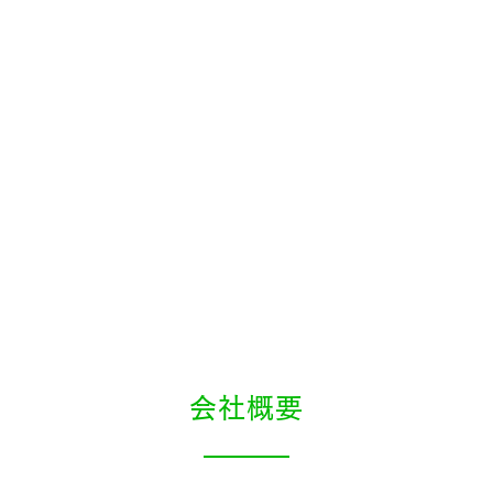
は“ケミカル・アーティスト”としての自覚と誇り
機能性樹脂づくりへのたゆまない努力と挑戦を通し
会社の発展と社会への貢献を図ります。
会社概要